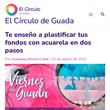
Ir
al
Busc
contenido
El Círculo de Guada
Te enseño a plastificar tus
fondos con acuarela en dos
pasos
Guadalupe Brizuela Cabal
Por
/
22 de agosto de 2022