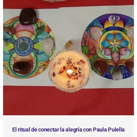
r
i
t
u
a
l
d
e
c
o
n
e
c
t
a
r
l
El ritual de conectar la alegría con Paula Pulella
a