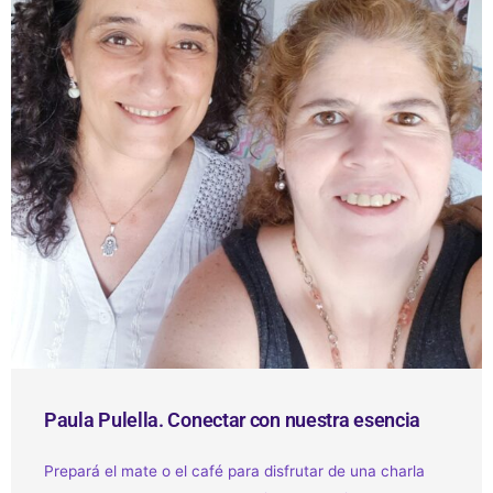
e
a
l
P
l
u
a
l
e
l
l
a
.
C
o
n
e
c
t
Paula Pulella. Conectar con nuestra esencia
a
r
Prepará el mate o el café para disfrutar de una charla
c