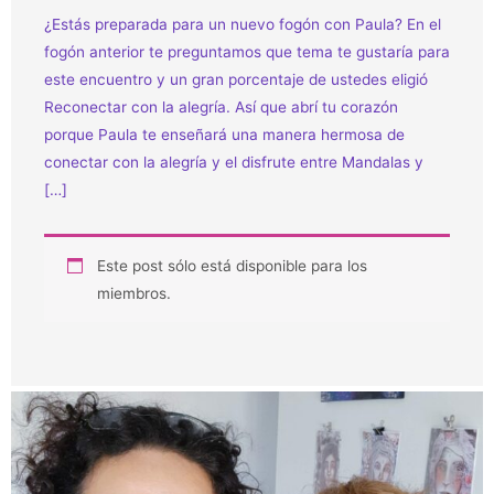
a
¿Estás preparada para un nuevo fogón con Paula? En el
l
fogón anterior te preguntamos que tema te gustaría para
e
este encuentro y un gran porcentaje de ustedes eligió
g
Reconectar con la alegría. Así que abrí tu corazón
r
porque Paula te enseñará una manera hermosa de
í
conectar con la alegría y el disfrute entre Mandalas y
a
[…]
c
o
n
Este post sólo está disponible para los
P
miembros.
a
u
l
a
P
P
a
u
u
l
l