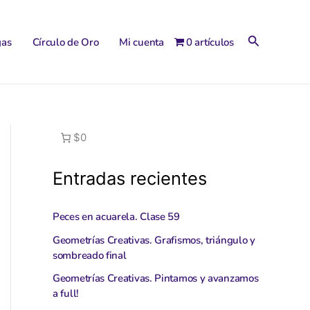
Buscar
gas
Círculo de Oro
Mi cuenta
0 artículos
$0
Entradas recientes
Peces en acuarela. Clase 59
Geometrías Creativas. Grafismos, triángulo y
sombreado final
Geometrías Creativas. Pintamos y avanzamos
a full!