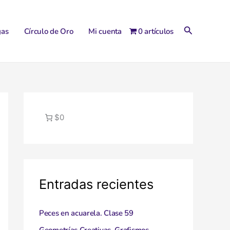
Buscar
gas
Círculo de Oro
Mi cuenta
0 artículos
$0
Entradas recientes
Peces en acuarela. Clase 59
Geometrías Creativas. Grafismos,