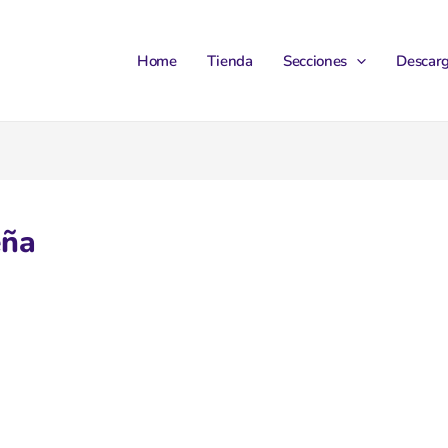
Home
Tienda
Secciones
Descar
eña
ontraseña, por favor, introduce a
rección de correo electrónico o
bre de usuario.