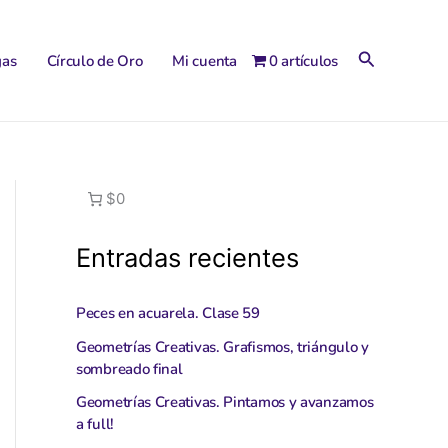
Buscar
gas
Círculo de Oro
Mi cuenta
0 artículos
$0
Entradas recientes
Peces en acuarela. Clase 59
Geometrías Creativas. Grafismos, triángulo y
sombreado final
Geometrías Creativas. Pintamos y avanzamos
a full!