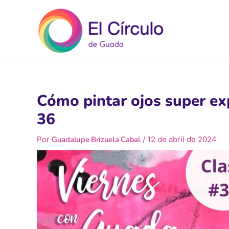
Ir
al
contenido
Cómo pintar ojos super ex
36
Por
Guadalupe Brizuela Cabal
/
12 de abril de 2024