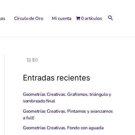
Buscar
gas
Círculo de Oro
Mi cuenta
0 artículos
$0
Entradas recientes
Geometrías Creativas. Grafismos, triángulo y
sombreado final
Geometrías Creativas. Pintamos y avanzamos
a full!
Geometrías Creativas. Fondo con aguada